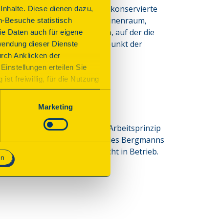
haltenen Innenraum und eine konservierte 
nhalte. Diese dienen dazu,
pe gelangt man in den Maschinenraum, 
n-Besuche statistisch
ine hölzerne Doppeltrommel an, auf der die 
e Daten auch für eigene
age wird im Zustand zum Zeitpunkt der 
wendung dieser Dienste
urch Anklicken der
Einstellungen erteilen Sie
st freiwillig, für die Nutzung
n. Wenn Sie das Consent Tool
chnisch notwendig und für den
Marketing
odelle veranschaulichen das Arbeitsprinzip
chinen im Betrieb und die Welt des Bergmanns
bsetzung gezeigt. Sie ist nicht in Betrieb.
en