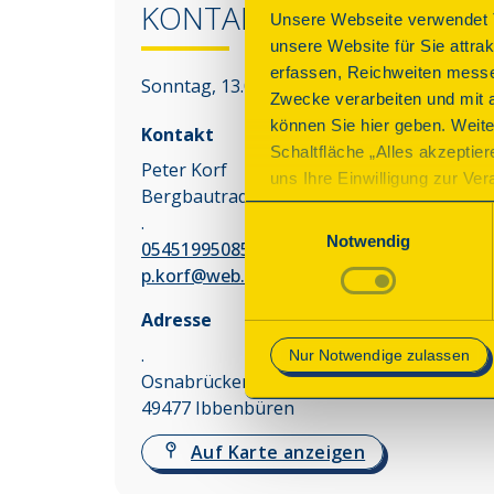
KONTAKT
Unsere Webseite verwendet T
unsere Website für Sie attra
erfassen, Reichweiten messe
Sonntag, 13.09.2026 11:00 - 17:00 Uhr
Zwecke verarbeiten und mit 
können Sie hier geben. Weite
Kontakt
Schaltfläche „Alles akzeptie
Peter Korf
uns Ihre Einwilligung zur Vera
Bergbautradition Tecklenburger Land e.V.
des Onlineangebots nicht erf
Einwilligungsauswahl
.
mit „Speichern“ bestätigen, 
Notwendig
05451995085
Betrieb der Webseite erforder
p.korf@web.de
Mehr Informationen finden Si
Adresse
.
Nur Notwendige zulassen
Osnabrücker Str. 135
49477
Ibbenbüren
Auf Karte anzeigen