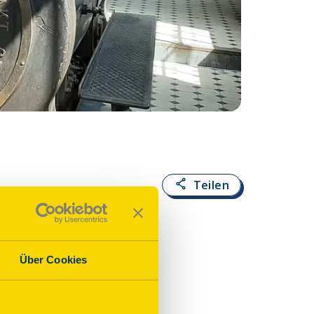
Fotoquelle:
Christi
Teilen
usen
Über Cookies