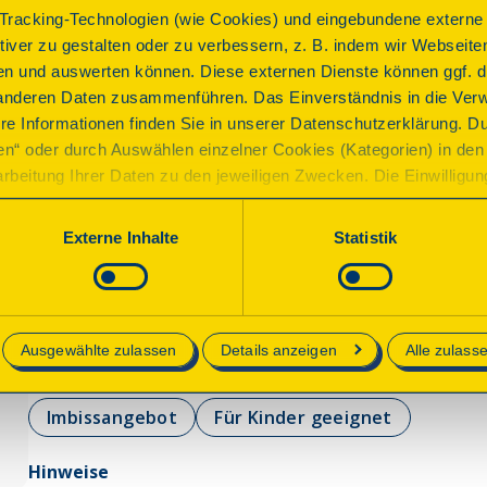
Das Fördermaschinenhaus besitzt einen unverändert er
racking-Technologien (wie Cookies) und eingebundene externe I
Zwillingsdampfmaschine von 1913. Über eine Außentrep
ktiver zu gestalten oder zu verbessern, z. B. indem wir Webseite
dessen Herzstück die originale Maschine ist. Sie trieb e
n und auswerten können. Diese externen Dienste können ggf. di
Seile für zwei Förderkörbe aufgewickelt wurden. Die Anl
anderen Daten zusammenführen. Das Einverständnis in die Ver
Stilllegung gezeigt.
re Informationen finden Sie in unserer Datenschutzerklärung. D
ren“ oder durch Auswählen einzelner Cookies (Kategorien) in den 
rbeitung Ihrer Daten zu den jeweiligen Zwecken. Die Einwilligung i
orderlich und kann jederzeit aktualisiert oder widerrufen werde
Programm
werden nur essenzielle Cookies auf der Webseite gesetzt, die te
Externe Inhalte
Statistik
lich sind.
Wir bieten Führungen rund um die Fördermaschine an. M
e in unserer
Datenschutzerklärung
.
(auch für Kinder verständlich), Filme zeigen Fördermas
unter Tage. Die Maschine wird im Zustand der Außerbetrie
Ausgewählte zulassen
Details anzeigen
Alle zulass
Für Bewirtung ist gesorgt.
Imbissangebot
Für Kinder geeignet
Hinweise