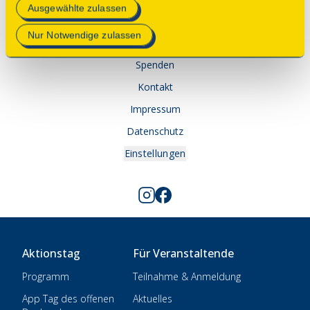
Mehr Informationen finden Sie in unserer
Ausgewählte zulassen
© 2025 Deutsche Stiftung Denkmalschutz • Schlegelstraße
Datenschutzerklärung
.
1 • 53113 Bonn
Nur Notwendige zulassen
Spenden
Kontakt
Impressum
Datenschutz
Einstellungen
Aktionstag
Für Veranstaltende
Programm
Teilnahme & Anmeldung
App Tag des offenen
Aktuelles