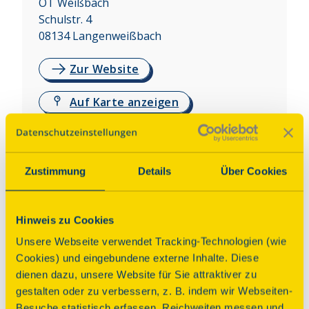
OT Weißbach
Schulstr. 4
08134
Langenweißbach
Zur Website
Auf Karte anzeigen
Über dieses Denkmal
Zustimmung
Details
Über Cookies
Die um 1515/16 erbaute  (1692/93 umfassend 
erneuerte) Salvatorkirche in Langweißenbach 
zählt zu den kunstvollsten Dorfkirchen des 
Hinweis zu Cookies
Erzgebirges. Sie beeindruckt mit spätgotischem 
Unsere Webseite verwendet Tracking-Technologien (wie
Bau, barocker Kassettendecke, Emporenmalereien, 
Cookies) und eingebundene externe Inhalte. Diese
einer Sandsteinkanzel und einem bedeutenden 
dienen dazu, unsere Website für Sie attraktiver zu
Schnitzaltar von Peter Breuer (1518). 
gestalten oder zu verbessern, z. B. indem wir Webseiten-
Restaurierungen u. a. mit Hilfe der Deutschen 
Besuche statistisch erfassen, Reichweiten messen und