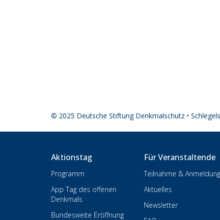
© 2025 Deutsche Stiftung Denkmalschutz • Schlegel
Aktionstag
Für Veranstaltende
Programm
Teilnahme & Anmeldun
App Tag des offenen
Aktuelles
Denkmals
Newsletter
Bundesweite Eröffnung