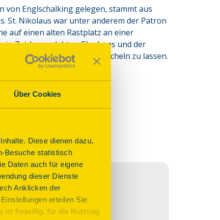
n von Englschalking gelegen, stammt aus 
s. St. Nikolaus war unter anderem der Patron 
 auf einen alten Rastplatz an einer 
 ein Zeichen gelebten Glaubens und der 
scheint das kleine Kircherl lächeln zu lassen.
Über Cookies
nhalte. Diese dienen dazu,
n-Besuche statistisch
e Daten auch für eigene
wendung dieser Dienste
urch Anklicken der
schalking
Einstellungen erteilen Sie
st freiwillig, für die Nutzung