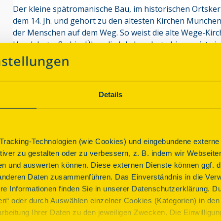
Der kleine spätromanische Bau, im historischen Ortsker
dem 14. Jh. und gehört zu den ältesten Kirchen München
der Menschen auf dem Weg. So weist die alte Wege-Kirche
Handelsstraße hin. Über die Jahrhunderte hinweg ist sie
altbayerischen Kultur. Die Sonnenuhr auf dem Dachreiter 
Denkmal, dem die DSD helfen konnte
Details
Parkplatz
Anbindung ÖPNV
Programm
racking-Technologien (wie Cookies) und eingebundene externe I
ktiver zu gestalten oder zu verbessern, z. B. indem wir Webseite
n und auswerten können. Diese externen Dienste können ggf. di
anderen Daten zusammenführen. Das Einverständnis in die Ver
Führung
re Informationen finden Sie in unserer Datenschutzerklärung. D
Nikolauskircherl im Ortskern von Engl
ren“ oder durch Auswählen einzelner Cookies (Kategorien) in den 
rbeitung Ihrer Daten zu den jeweiligen Zwecken. Die Einwilligung i