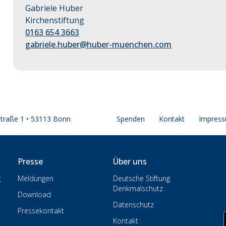
Gabriele Huber
Kirchenstiftung
0163 654 3663
gabriele.huber@huber-muenchen.com
straße 1 • 53113 Bonn
Spenden
Kontakt
Impres
Presse
Über uns
g
Meldungen
Deutsche Stiftung
Denkmalschutz
Download
Datenschutz
Pressekontakt
Kontakt