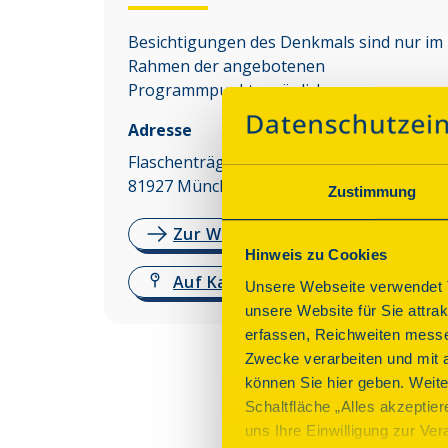
Besichtigungen des Denkmals sind nur im
Rahmen der angebotenen
Programmpunkte möglich.
Adresse
Flaschenträgerstr. 1
81927
München
Zustimmung
Zur Website
Hinweis zu Cookies
Auf Karte anzeigen
Unsere Webseite verwendet T
unsere Website für Sie attra
erfassen, Reichweiten messe
Zwecke verarbeiten und mit 
können Sie hier geben. Weite
Schaltfläche „Alles akzeptie
uns Ihre Einwilligung zur Vera