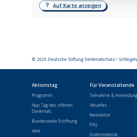
Auf Karte anzeigen
© 2025 Deutsche Stiftung Denkmalschutz • Schlegel
Aktionstag
Für Veranstaltende
Programm
Teilnahme & Anmeldun
App Tag des offenen
Aktuelles
Denkmals
Newsletter
Bundesweite Eröffnung
FAQ
Idee
Gratismaterial