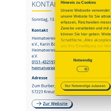
KONTAKT
Hinweis zu Cookies
Unsere Webseite verwendet T
unsere Website für Sie attra
Sonntag, 13.09.2026 11:00 - 16:00 Uhr
erfassen, Reichweiten messe
Zwecke verarbeiten und mit 
Kontakt
können Sie hier geben. Weite
Heimatverein Littfeld-Burgholdinghausen
Schaltfläche „Alles akzeptie
e.V., Karin Böcking (Schriftführerin)
uns Ihre Einwilligung zur Vera
Heimatverein Littfeld-Burgholdinghausen
des Onlineangebots nicht erf
Einwilligungsauswahl
e.V.
mit „Speichern“ bestätigen, 
Notwendig
0151-43219789
Betrieb der Webseite erforder
heimatverein@littfeldburgholdinghausen
Mehr Informationen finden Si
Adresse
Zum Burberg 7
Nur Notwendige zulassen
57223
Kreuztal
Zur Website