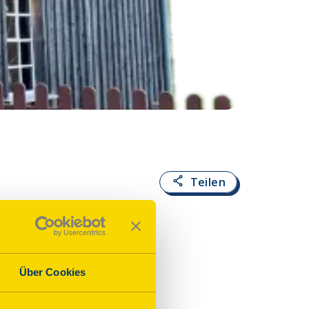
Fotoquelle:
Karin 
Teilen
Über Cookies