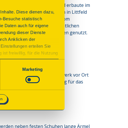
s Wohnhaus seiner Eltern und erbaute im 
on damals mehreren Schmieden in Littfeld 
nhalte. Diese dienen dazu,
nkmalschutz. Sie wurde 2014 vom 
n-Besuche statistisch
n und nach denkmalschutzrechtlichen 
e Daten auch für eigene
chiedene Schmiedeveranstaltungen genutzt.
wendung dieser Dienste
urch Anklicken der
Einstellungen erteilen Sie
st freiwillig, für die Nutzung
n. Wenn Sie das Consent Tool
chnisch notwendig und für den
Marketing
.2026 wird das Schmiedehandwerk vor Ort
 alten Handwerk, der Bedeutung für das
en
erden neben festen Schuhen lange Ärmel