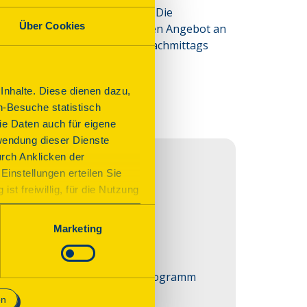
n Kirchengemeinde Altona-Ost. Die 
Über Cookies
ewandelt mit einem vielfältigen Angebot an 
rchenhütern hält die Kirche nachmittags 
nhalte. Diese dienen dazu,
n-Besuche statistisch
e Daten auch für eigene
wendung dieser Dienste
urch Anklicken der
Einstellungen erteilen Sie
st freiwillig, für die Nutzung
n. Wenn Sie das Consent Tool
chnisch notwendig und für den
Marketing
ekirche wird in Gestalt und Programm 
en