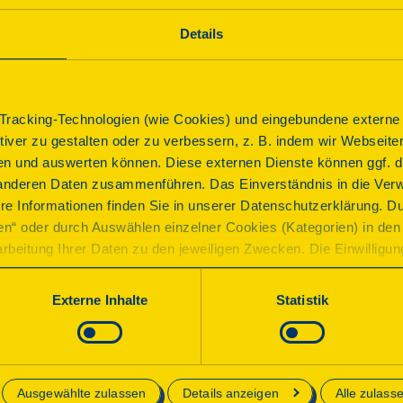
Die Kirche der Stille gehört zur evangelisch-lutherische
Details
neogotische Kirche wurde in eine Meditationskirche umg
Andachten, Kursen und Meditationen. Ein Kreis von 40 Ki
offen.
racking-Technologien (wie Cookies) und eingebundene externe I
Programm
ktiver zu gestalten oder zu verbessern, z. B. indem wir Webseite
n und auswerten können. Diese externen Dienste können ggf. di
anderen Daten zusammenführen. Das Einverständnis in die Ver
re Informationen finden Sie in unserer Datenschutzerklärung. D
Führung
ren“ oder durch Auswählen einzelner Cookies (Kategorien) in den 
Besichtigung
rbeitung Ihrer Daten zu den jeweiligen Zwecken. Die Einwilligung i
orderlich und kann jederzeit aktualisiert oder widerrufen werde
werden nur essenzielle Cookies auf der Webseite gesetzt, die te
Beginn
Externe Inhalte
Statistik
lich sind.
Sonntag, 13.09.2026 11:00 Uhr
| Dauer:
60
Minuten
e in unserer
Datenschutzerklärung
.
Die zu einer Kirche der Stille umgewidmeten Gemeind
erläutert
Ausgewählte zulassen
Details anzeigen
Alle zulass