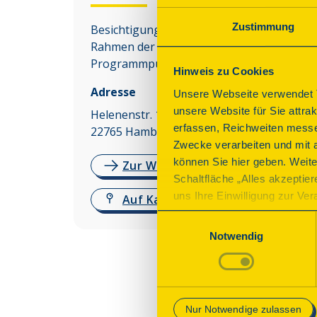
Zustimmung
Besichtigungen des Denkmals sind nur im
Rahmen der angebotenen
Programmpunkte möglich.
Hinweis zu Cookies
Adresse
Unsere Webseite verwendet T
unsere Website für Sie attra
Helenenstr. 14
erfassen, Reichweiten messe
22765
Hamburg
Zwecke verarbeiten und mit 
können Sie hier geben. Weite
Zur Website
Schaltfläche „Alles akzeptie
uns Ihre Einwilligung zur Vera
Auf Karte anzeigen
des Onlineangebots nicht erf
Einwilligungsauswahl
mit „Speichern“ bestätigen, 
Notwendig
Betrieb der Webseite erforder
Mehr Informationen finden Si
Nur Notwendige zulassen