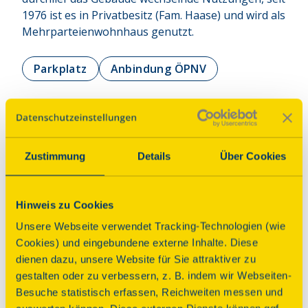
1976 ist es in Privatbesitz (Fam. Haase) und wird als 
Mehrparteienwohnhaus genutzt.
Parkplatz
Anbindung ÖPNV
Programm
Zustimmung
Details
Über Cookies
Führung
Deutsches Pulver für die Welt
Hinweis zu Cookies
Unsere Webseite verwendet Tracking-Technologien (wie
Beginn
Cookies) und eingebundene externe Inhalte. Diese
Sonntag, 13.09.2026 11:00 Uhr
| Dauer:
120
dienen dazu, unsere Website für Sie attraktiver zu
Minuten
gestalten oder zu verbessern, z. B. indem wir Webseiten-
Besuche statistisch erfassen, Reichweiten messen und
Eine Führung in die Geschichte der 