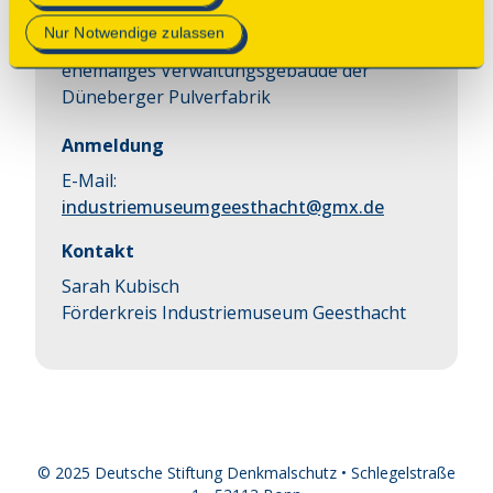
Datenschutzerklärung
.
Nur Notwendige zulassen
In Zusammenarbeit mit Dr. Dieter Haase,
ehemaliges Verwaltungsgebäude der
Düneberger Pulverfabrik
Anmeldung
E-Mail:
industriemuseumgeesthacht@gmx.de
Kontakt
Sarah Kubisch
Förderkreis Industriemuseum Geesthacht
© 2025 Deutsche Stiftung Denkmalschutz • Schlegelstraße