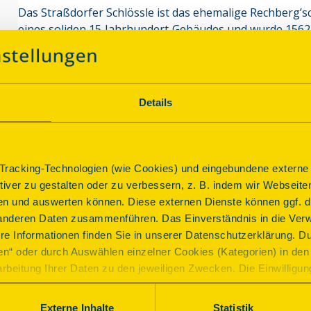
Das Straßdorfer Schlössle ist das ehemalige Rechberg’s
eines soliden 15‑Jahrhundert‑Gebäudes und wurde 1562 v
umfassend erweitert, wobei der jetzige Wappen‑ und Erke
Programm
Details
Führung
racking-Technologien (wie Cookies) und eingebundene externe I
Schlössle Straßdorf
ktiver zu gestalten oder zu verbessern, z. B. indem wir Webseite
n und auswerten können. Diese externen Dienste können ggf. di
Zeiten
anderen Daten zusammenführen. Das Einverständnis in die Ver
Sonntag, 13.09.2026 11:00 Uhr
| Dauer:
90
Minuten
re Informationen finden Sie in unserer Datenschutzerklärung. D
Sonntag, 13.09.2026 13:00 Uhr
| Dauer:
90
Minuten
ren“ oder durch Auswählen einzelner Cookies (Kategorien) in den 
Sonntag, 13.09.2026 15:30 Uhr
| Dauer:
90
Minuten
rbeitung Ihrer Daten zu den jeweiligen Zwecken. Die Einwilligung i
orderlich und kann jederzeit aktualisiert oder widerrufen werde
Schlössle Straßdorf  1561/62 von Ulrich III von Hohe
werden nur essenzielle Cookies auf der Webseite gesetzt, die te
Externe Inhalte
Statistik