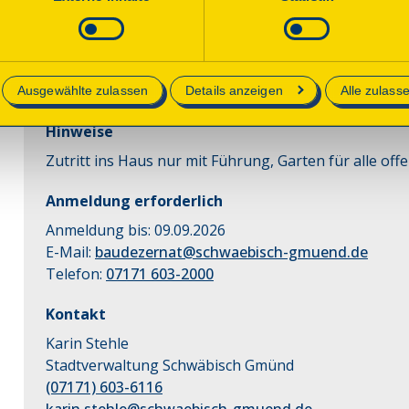
Fundament eines festen Hauses aus dem 15. Jh mit Ge
lich sind.
Ausstattung und Baubefunden sind die beiden sehr g
z.T. mit bauzeitlichem Terrazzoboden, Holztäfern un
e in unserer
Datenschutzerklärung
.
Quadermauerwerk besonders erwähnenswert. Es hand
besonderer Bedeutung.
Ausgewählte zulassen
Details anzeigen
Alle zulass
Hinweise
Zutritt ins Haus nur mit Führung, Garten für alle off
Anmeldung erforderlich
Anmeldung bis:
09.09.2026
E-Mail:
baudezernat@schwaebisch-gmuend.de
Telefon:
07171 603-2000
Kontakt
Karin Stehle
Stadtverwaltung Schwäbisch Gmünd
(07171) 603-6116