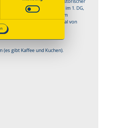
wölbekeller ausgebaut. An historischer 
ut überlieferten Wohnstuben im 1. DG, 
d -malerein, sowie aufgemaltem 
elt sich um ein Kulturdenkmal von 
en
en (es gibt Kaffee und Kuchen).