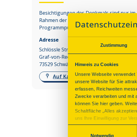
Besichtigungen des Denkmals sind nur im
Rahmen der angebotenen
Programmpunkte möglich.
Adresse
Zustimmung
Schlössle Straßdorf
Graf-von-Rechberg-Str. 6
73529
Schwäbisch Gmünd
Hinweis zu Cookies
Unsere Webseite verwendet T
Auf Karte anzeigen
unsere Website für Sie attra
erfassen, Reichweiten messe
Zwecke verarbeiten und mit 
können Sie hier geben. Weite
Schaltfläche „Alles akzeptie
uns Ihre Einwilligung zur Vera
des Onlineangebots nicht erf
Einwilligungsauswahl
mit „Speichern“ bestätigen, 
Notwendig