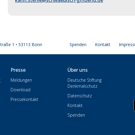
karin.stehle@schwaebisch-gmuend.de
straße 1 • 53113 Bonn
Spenden
Kontakt
Impres
Presse
Über uns
g
Meldungen
Deutsche Stiftung
Denkmalschutz
Download
Datenschutz
Pressekontakt
Kontakt
Spenden