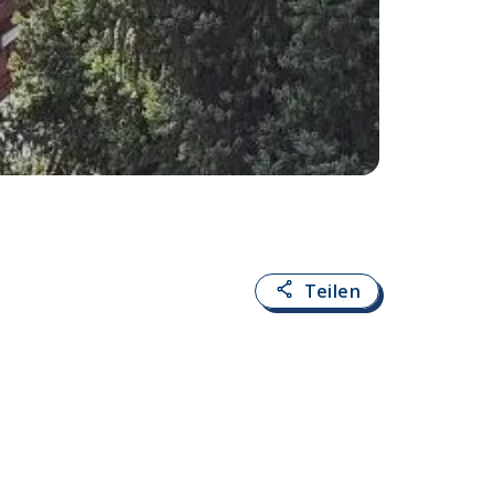
Fotoquelle:
Petra 
Teilen