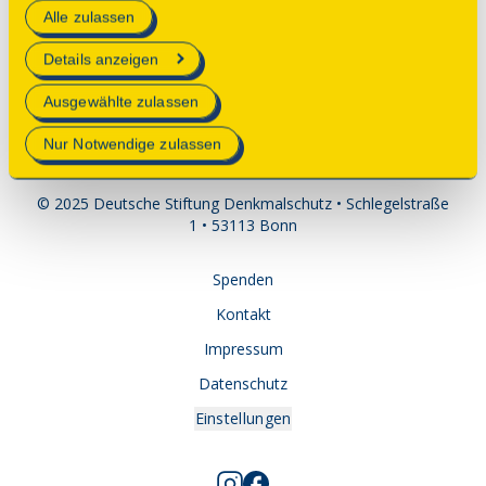
Alle zulassen
technisch notwendig und für den Betrieb der Webseite
schlossmuseum-
erforderlich sind.
Details anzeigen
besucherservive@
sondershausen.de
Mehr Informationen finden Sie in unserer
Ausgewählte zulassen
Datenschutzerklärung
.
Nur Notwendige zulassen
© 2025 Deutsche Stiftung Denkmalschutz • Schlegelstraße
1 • 53113 Bonn
Spenden
Kontakt
Impressum
Datenschutz
Einstellungen