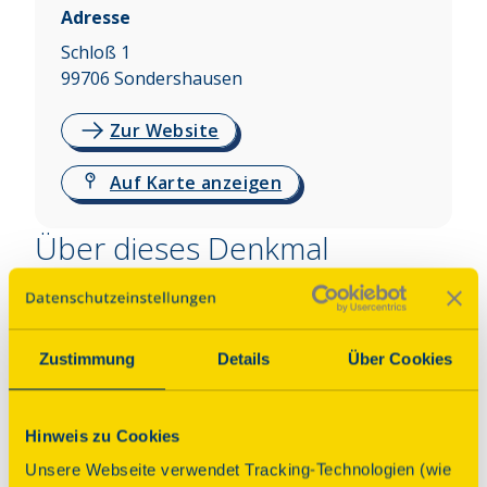
Adresse
Schloß 1
99706
Sondershausen
Zur Website
Auf Karte anzeigen
Über dieses Denkmal
Seit 1952 beherbergt das Schloss eines der 
bedeutendsten Museen Nordthüringens. 
Zustimmung
Details
Über Cookies
Besonders sehenswert ist die Goldene Kutsche, ein 
prächtiger Staatswagen aus dem frühen 18. 
Jahrhundert, der in den historischen Remisen ist. 
Hinweis zu Cookies
Die Sammlung von Abtsbessinger Fayencen 
beeindruckt mit kunstvollen Terrinen, Dosen in 
Unsere Webseite verwendet Tracking-Technologien (wie