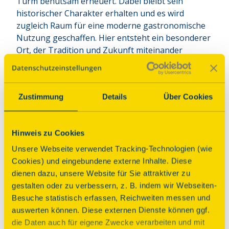
Turm behutsam erneuert. Dabei bleibt sein 
historischer Charakter erhalten und es wird 
zugleich Raum für eine moderne gastronomische 
Nutzung geschaffen. Hier entsteht ein besonderer 
Ort, der Tradition und Zukunft miteinander 
verbindet – ein Haus mit Geschichte, Charakter 
und Platz für neue Ideen.
Zustimmung
Details
Über Cookies
Anbindung ÖPNV
Programm
Hinweis zu Cookies
Unsere Webseite verwendet Tracking-Technologien (wie
Cookies) und eingebundene externe Inhalte. Diese
dienen dazu, unsere Website für Sie attraktiver zu
Sonstiges
gestalten oder zu verbessern, z. B. indem wir Webseiten-
Besuche statistisch erfassen, Reichweiten messen und
Schöppenstedter Turm –
auswerten können. Diese externen Dienste können ggf.
Geschichte verbindet
die Daten auch für eigene Zwecke verarbeiten und mit