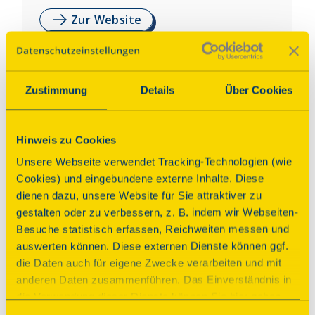
Zur Website
Auf Karte anzeigen
Über dieses Denkmal
Zustimmung
Details
Über Cookies
Zu besichtigen ist die Außenansicht sowie das 
Hinweis zu Cookies
Erdgeschoss und der Garten der 1868 erbauten 
Unsere Webseite verwendet Tracking-Technologien (wie
Zigarrenfabrik F.A. Schneider, Finsterwalde. Es 
Cookies) und eingebundene externe Inhalte. Diese
handelt sich um einen siebenachsigen Ziegelbau 
dienen dazu, unsere Website für Sie attraktiver zu
im neoromanischen Baustil. Ebenfalls zu 
gestalten oder zu verbessern, z. B. indem wir Webseiten-
besichtigen ist eine kleine Sammlung historischer 
Besuche statistisch erfassen, Reichweiten messen und
Parkette vom Barock bis Gründerzeit sowie die 
auswerten können. Diese externen Dienste können ggf.
Parkettwerkstatt.
die Daten auch für eigene Zwecke verarbeiten und mit
anderen Daten zusammenführen. Das Einverständnis in
Programm
die Verwendung dieser Dienste können Sie hier geben.
Weitere Informationen finden Sie in