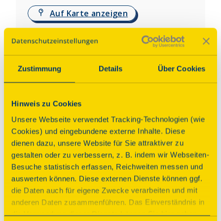
Auf Karte anzeigen
Über dieses Denkmal
Zustimmung
Details
Über Cookies
Das Ruhbender Wohnhaus wurde im Jahre 1700 im 
Fachwerkstil erbaut. Auf der 2,73 Ar großen 
„Fränkischen Hofreite“ mit Garten entstanden 
Hinweis zu Cookies
1709 eine Scheune, Stallung und Barren. Im Jahre 
Unsere Webseite verwendet Tracking-Technologien (wie
1834 kamen die Schweineställe hinzu, die mit 
Cookies) und eingebundene externe Inhalte. Diese
einem Schuppen überbaut wurden. Bis 1964 
dienen dazu, unsere Website für Sie attraktiver zu
bewohnten z. T. bis zu vier Generationen der 
gestalten oder zu verbessern, z. B. indem wir Webseiten-
„Familie Ruhbender“ gleichzeitig in dem kleinen 
Besuche statistisch erfassen, Reichweiten messen und
Wohnhaus. Heute ist es das Ruhbenderhaus ein 
auswerten können. Diese externen Dienste können ggf.
Museum des bäuerlichen Lebens.
die Daten auch für eigene Zwecke verarbeiten und mit
anderen Daten zusammenführen. Das Einverständnis in
Programm
die Verwendung dieser Dienste können Sie hier geben.