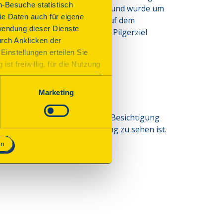
n-Besuche statistisch
schon bald vergrößert werden und wurde um 
e Daten auch für eigene
storischen Ansichten werden auf dem 
wendung dieser Dienste
ische Basilika ist das älteste Pilgerziel 
urch Anklicken der
Einstellungen erteilen Sie
st freiwillig, für die Nutzung
n. Wenn Sie das Consent Tool
chnisch notwendig und für den
Marketing
esuch des Pfarrhauses und die Besichtigung
s nur im Rahmen dieser Führung zu sehen ist.
en