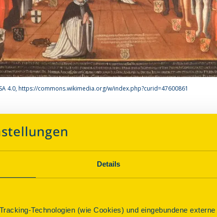
-SA 4.0, https://commons.wikimedia.org/w/index.php?curid=47600861
ur schmerzhaften Mutter Go
Details
Über dieses Denkmal
racking-Technologien (wie Cookies) und eingebundene externe I
Die Wallfahrtskirche „Zur schmerzhaften Mutter Gottes“ 