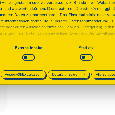
ktiver zu gestalten oder zu verbessern, z. B. indem wir Webseite
verehrtes Vesperbild aufzunehmen. Die Kirche musste 
n und auswerten können. Diese externen Dienste können ggf. di
ein Kloster erweitert. Die Gründungslegende und die hi
anderen Daten zusammenführen. Das Einverständnis in die Ver
detailreichen Fundationsbild von 1621 gezeigt. Die spätgot
re Informationen finden Sie in unserer Datenschutzerklärung. D
Deutschlands seiner Art.
ren“ oder durch Auswählen einzelner Cookies (Kategorien) in den 
rbeitung Ihrer Daten zu den jeweiligen Zwecken. Die Einwilligung i
orderlich und kann jederzeit aktualisiert oder widerrufen werde
Programm
werden nur essenzielle Cookies auf der Webseite gesetzt, die te
Externe Inhalte
Statistik
lich sind.
Die Führung durch die Kirche wird ergänzt durch den B
e in unserer
Datenschutzerklärung
.
des überaus detailreichen Fundationsbilds von 1621, da
Ausgewählte zulassen
Details anzeigen
Alle zulass