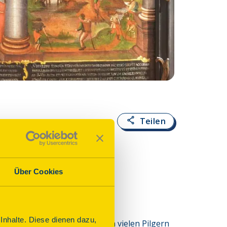
Teilen
ttes“
Über Cookies
nhalte. Diese dienen dazu,
entstand ab 1397, um ein von vielen Pilgern 