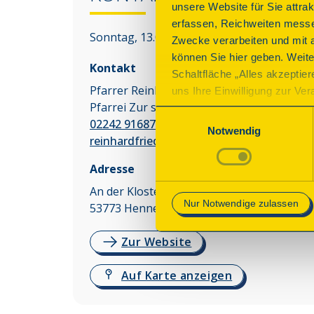
unsere Website für Sie attra
erfassen, Reichweiten messe
Sonntag, 13.09.2026 15:00 - 16:30 Uhr
Zwecke verarbeiten und mit 
können Sie hier geben. Weite
Kontakt
Schaltfläche „Alles akzeptie
Pfarrer Reinhard Friedrichs
uns Ihre Einwilligung zur Vera
Pfarrei Zur schmerzhaften Mutter
des Onlineangebots nicht erf
Einwilligungsauswahl
02242 916879
mit „Speichern“ bestätigen, 
Notwendig
reinhardfriedrichs@t-online.de
Betrieb der Webseite erforder
Adresse
Mehr Informationen finden Si
An der Klostermauer 16
Nur Notwendige zulassen
53773
Hennef
Zur Website
Auf Karte anzeigen