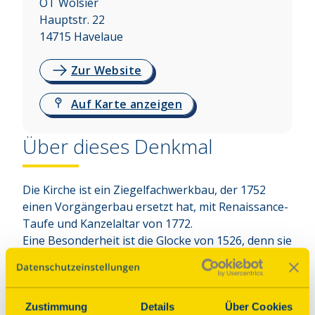
OT Wolsier
Hauptstr. 22
14715
Havelaue
Zur Website
Auf Karte anzeigen
Über dieses Denkmal
Die Kirche ist ein Ziegelfachwerkbau, der 1752 
einen Vorgängerbau ersetzt hat, mit Renaissance-
Taufe und Kanzelaltar von 1772. 

Eine Besonderheit ist die Glocke von 1526, denn sie 
trägt keine lateinische Inschrift mehr:

DI MI HEBBEN DOEN MAKEN GOD LAETSE IN 
HEMELRICK GHERAKEN.

Zustimmung
Details
Über Cookies
ANNO DOMINI MCCCCCXXVI
