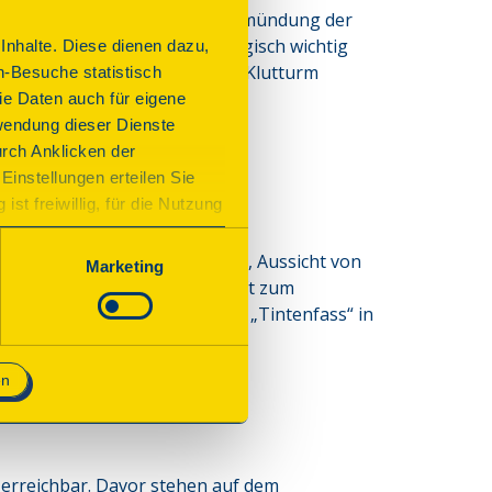
Er erhebt sich dicht an der Einmündung der 
fer muss für Vorfahren strategisch wichtig 
nhalte. Diese dienen dazu,
 dieser Burg ist nur noch der Klutturm 
n-Besuche statistisch
mals erwähnt.
e Daten auch für eigene
wendung dieser Dienste
urch Anklicken der
Einstellungen erteilen Sie
st freiwillig, für die Nutzung
n. Wenn Sie das Consent Tool
chnisch notwendig und für den
nturms mit drei Ausstellungen, Aussicht von
Marketing
ruppe und/oder ein Begleitheft zum
e und Kuchen am Vereinshaus „Tintenfass“ in
en
 erreichbar. Davor stehen auf dem