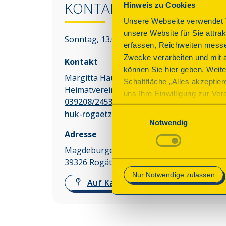
KONTAKT
Hinweis zu Cookies
Unsere Webseite verwendet T
unsere Website für Sie attra
Sonntag, 13.09.2026 10:00 - 17:00 Uhr
erfassen, Reichweiten messe
Zwecke verarbeiten und mit 
Kontakt
können Sie hier geben. Weite
Margitta Häusler
Schaltfläche „Alles akzeptie
Heimatverein
uns Ihre Einwilligung zur Vera
039208/24533
des Onlineangebots nicht erf
Einwilligungsauswahl
huk-rogaetz@heimatfreunde-rogaetz.de
mit „Speichern“ bestätigen, 
Notwendig
Betrieb der Webseite erforder
Adresse
Magdeburger Str. 34
Mehr Informationen finden Si
39326
Rogätz
Nur Notwendige zulassen
Auf Karte anzeigen