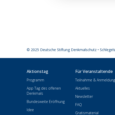
© 2025 Deutsche Stiftung Denkmalschutz • Schlegel
Aktionstag
Für Veranstaltende
Programm
Teilnahme & Anmeldun
App Tag des offenen
Aktuelles
Denkmals
Newsletter
Bundesweite Eröffnung
FAQ
Idee
Gratismaterial