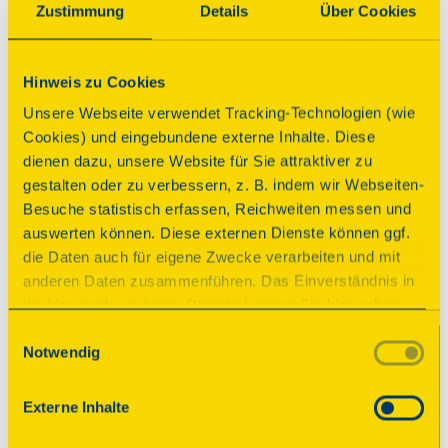
Zustimmung
Details
Über Cookies
Programm
Hinweis zu Cookies
Unsere Webseite verwendet Tracking-Technologien (wie
Führung
Cookies) und eingebundene externe Inhalte. Diese
2 Führungen
dienen dazu, unsere Website für Sie attraktiver zu
gestalten oder zu verbessern, z. B. indem wir Webseiten-
Besuche statistisch erfassen, Reichweiten messen und
Zeiten
auswerten können. Diese externen Dienste können ggf.
Sonntag, 13.09.2026 10:00 Uhr
| Dauer:
90
die Daten auch für eigene Zwecke verarbeiten und mit
Minuten
anderen Daten zusammenführen. Das Einverständnis in
Sonntag, 13.09.2026 14:00 Uhr
| Dauer:
90
die Verwendung dieser Dienste können Sie hier geben.
Minuten
Weitere Informationen finden Sie in
Einwilligungsauswahl
Notwendig
unserer Datenschutzerklärung. Durch Anklicken der
Sie erleben 2 unterhaltsame 
Schaltfläche „Alles akzeptieren“ oder durch Auswählen
Mühlenführungen. Nicht spröde und 
einzelner Cookies (Kategorien) in
staubtrocken sondern lebendig anschaulich. 
Externe Inhalte
den Einstellungen erteilen Sie uns Ihre Einwilligung zur
Bisher hatten wir nur zufriedene Besucher...
