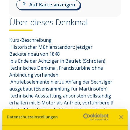
Auf Karte anzeigen
Über dieses Denkmal
Kurz-Beschreibung:

 Historischer Mühlenstandort: jetziger 
Backsteinbau von 1848

 bis Ende der Achtziger in Betrieb (Schroten)

 technisches Denkmal, Francisturbine ohne 
Anbindung vorhanden

 Antriebselemente hierzu Anfang der Sechziger 
ausgebaut (Eisensammlung für Martinsöfen)

 technische Ausstattung ansonsten vollständig 
erhalten mit E-Motor als Antrieb, vorführbereit!

 Es dreht und bewegt sich und alles ergibt eine 
wunderbare Geräuschkulisse.

Ausbau zum Museum.