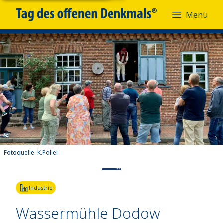
Menü
Fotoquelle:
K.Pollei
Industrie
Wassermühle Dodow