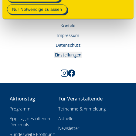
1 • 53113 Bonn
Datenschutzerklärung
.
Nur Notwendige zulassen
Spenden
Kontakt
Impressum
Datenschutz
Einstellungen
Aktionstag
Für Veranstaltende
Programm
Teilnahme & Anmeldung
App Tag des offenen
Aktuelles
Denkmals
Newsletter
Bundesweite Eröffnung