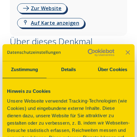
Zur Website
Auf Karte anzeigen
Über dieses Denkmal
Zum Denkmal gehören zwei Seitengebäude, eine 
Scheune, das Hofpflaster und die Toranlage eines 
Zustimmung
Details
Über Cookies
Vierseithofes. Die Anlage in Fachwerkbauweise ist 
ein Zeugnis der bäuerlichen Wirtschaftsweise 
vergangener Zeiten und von bau- sowie 
Hinweis zu Cookies
ortsgeschichtlicher Bedeutung. Die Seitengebäude 
Unsere Webseite verwendet Tracking-Technologien (wie
stammen aus der ersten Hälfte des 19. Jh., die 
Cookies) und eingebundene externe Inhalte. Diese
Scheune trägt die Jahreszahl 1810.
dienen dazu, unsere Website für Sie attraktiver zu
gestalten oder zu verbessern, z. B. indem wir Webseiten-
Programm
Besuche statistisch erfassen, Reichweiten messen und