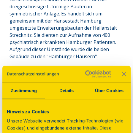
dreigeschossige L-förmige Bauten in 
symmetrischer Anlage. Es handelt sich um 
gemeinsam mit der Hansestadt Hamburg 
umgesetzte Erweiterungsbauten der Heilanstalt 
Strecknitz. Sie dienten zur Aufnahme von 400 
psychiatrisch erkrankten Hamburger Patienten. 
Aufgrund dieser Umstände wurde die beiden 
Gebäude zu den "Hamburger Häusern".
Programm
Zustimmung
Details
Über Cookies
Führungen über das Gelände und zu den Bauten
der ehemaligen Heilanstalt Strecknitz, das heutige
Areal des UKSH-Lübeck.
Hinweis zu Cookies
Hinweise
Unsere Webseite verwendet Tracking-Technologien (wie
Cookies) und eingebundene externe Inhalte. Diese
Treffpunkt ehemalige Pförtnerei, Ratzeburger