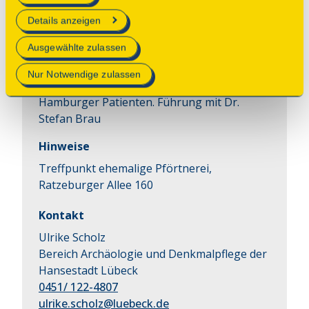
Backsteinexpressionismus erbaute Bauten 
erforderlich sind.
in symmetrischer Anlage. Es handelt sich um 
Details anzeigen
gemeinsam mit der Hansestadt Hamburg 
Mehr Informationen finden Sie in unserer
Ausgewählte zulassen
umgesetzte Erweiterungsbauten der 
Datenschutzerklärung
.
Heilanstalt Strecknitz. Sie dienten zur 
Nur Notwendige zulassen
Aufnahme von 400 psychiatrisch erkrankten 
Hamburger Patienten. Führung mit Dr. 
Stefan Brau
Hinweise
Treffpunkt ehemalige Pförtnerei,
Ratzeburger Allee 160
Kontakt
Ulrike Scholz
Bereich Archäologie und Denkmalpflege der
Hansestadt Lübeck
0451/ 122-4807
ulrike.scholz@luebeck.de