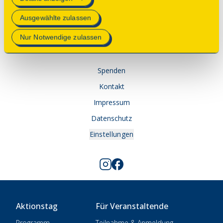
Mehr Informationen finden Sie in unserer
Ausgewählte zulassen
Datenschutzerklärung
.
© 2025 Deutsche Stiftung Denkmalschutz • Schlegelstraße
Nur Notwendige zulassen
1 • 53113 Bonn
Spenden
Kontakt
Impressum
Datenschutz
Einstellungen
Aktionstag
Für Veranstaltende
Programm
Teilnahme & Anmeldung