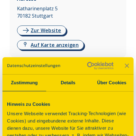
Katharinenplatz 5
70182
Stuttgart
Zur Website
Auf Karte anzeigen
Über dieses Denkmal
Die Katharinenkirche wurde im Jahr 1865 als 
Zustimmung
Details
Über Cookies
Englische Kirche im neugotischen Stil errichtet. 
Nach der Zerstörung im II. Weltkrieg wurde sie 
wieder aufgebaut und steht zwei 
Hinweis zu Cookies
Kirchengemeinden zur Verfügung: Der alt-
Unsere Webseite verwendet Tracking-Technologien (wie
katholischen Gemeinde St. Katharina und der 
Cookies) und eingebundene externe Inhalte. Diese
anglikanischen Gemeinde St. Catherine (Teil der 
dienen dazu, unsere Website für Sie attraktiver zu
Kirche von England), die untereinander in voller 
gestalten oder zu verbessern, z. B. indem wir Webseiten-