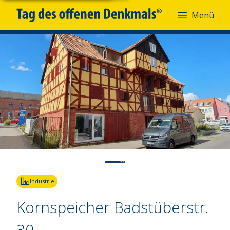
Menü
Fotoquelle:
Daniel BRand
Industrie
Kornspeicher Badstüberstr.
30