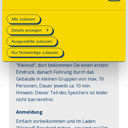
Sonntag, 13.09.2026 13:30 Uhr
Consent Tool mit „Speichern“ bestätigen, werden nur
Sonntag, 13.09.2026 14:00 Uhr
essenzielle Cookies auf der Webseite gesetzt, die
Sonntag, 13.09.2026 14:30 Uhr
Alle zulassen
technisch notwendig und für den Betrieb der Webseite
Sonntag, 13.09.2026 15:00 Uhr
erforderlich sind.
Details anzeigen
Erkunden Sie den historischen Speicher - im 
Mehr Informationen finden Sie in unserer
Ausgewählte zulassen
Erdgeschoss auf eigene Faust und in den 
Datenschutzerklärung
.
Obergeschossen geführt vom Architekten 
Nur Notwendige zulassen
des Projekts. Treffpunkt ist der Laden 
"Kleinod", dort bekommen Sie einen ersten 
Eindruck, danach Führung durch das 
Gebäude in kleinen Gruppen von max. 10 
Personen, Dauer jeweils ca. 10 min.

Hinweis: Dieser Teil des Speichers ist leider 
nicht barrierefrei.
Anmeldung
Einfach vorbeikommen und im Laden