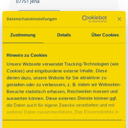
07751
Jena
Zur Website
Auf Karte anzeigen
Zustimmung
Details
Über Cookies
Über dieses Denkmal
Hinweis zu Cookies
Die im 12. Jh. als Chorquadratkirche errichtete 
Unsere Webseite verwendet Tracking-Technologien (wie
Kirche St. Nikolaus war eine Filiale von St. 
Cookies) und eingebundene externe Inhalte. Diese
Laurentius zu Maua. Beide Kirchen gehörten zum 
dienen dazu, unsere Website für Sie attraktiver zu
Zisterzienserkloster Grünhain im Erzgebirge. Um 
gestalten oder zu verbessern, z. B. indem wir Webseiten-
1250 wurde das rechteckige Altarhaus (Chor) als 
Besuche statistisch erfassen, Reichweiten messen und
vierstöckiger rechteckiger Wehrturm aufgestockt. 
auswerten können. Diese externen Dienste können ggf.
St. Nikolaus diente als Wehrkirche. Reste der 
die Daten auch für eigene Zwecke verarbeiten und mit
Wehrmauer und eine Rundbastion haben sich 
anderen Daten zusammenführen. Das Einverständnis in
erhalten. Ein besonderes Kleinod ist die „Rosette 
die Verwendung dieser Dienste können Sie hier geben.
von Leutra“ – ein Elfpassfenster an der Ostseite.
Weitere Informationen finden Sie in
Einwilligungsauswahl