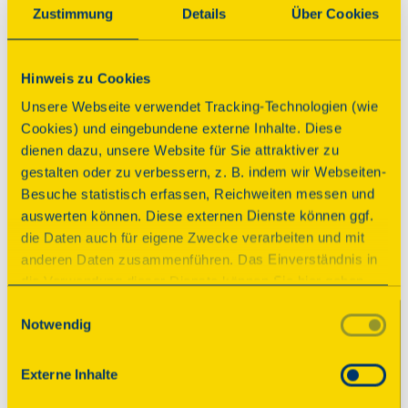
Zustimmung
Details
Über Cookies
Anbindung ÖPNV
Hinweis zu Cookies
Programm
Unsere Webseite verwendet Tracking-Technologien (wie
Cookies) und eingebundene externe Inhalte. Diese
dienen dazu, unsere Website für Sie attraktiver zu
Führung
gestalten oder zu verbessern, z. B. indem wir Webseiten-
Besuche statistisch erfassen, Reichweiten messen und
Vom Keller bis zum Dach
auswerten können. Diese externen Dienste können ggf.
die Daten auch für eigene Zwecke verarbeiten und mit
Zeiten
anderen Daten zusammenführen. Das Einverständnis in
Sonntag, 13.09.2026 10:00 Uhr
| Dauer:
60
die Verwendung dieser Dienste können Sie hier geben.
Minuten
Weitere Informationen finden Sie in
Einwilligungsauswahl
Sonntag, 13.09.2026 14:00 Uhr
| Dauer:
60
Notwendig
unserer Datenschutzerklärung. Durch Anklicken der
Minuten
Schaltfläche „Alles akzeptieren“ oder durch Auswählen
einzelner Cookies (Kategorien) in
Externe Inhalte
Öffentliche Führung durch das historische 
den Einstellungen erteilen Sie uns Ihre Einwilligung zur
Kanzleigebäude. Sie werden einen seltenen 