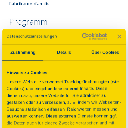
Fabrikantenfamilie.
Programm
Die Gäste erwartet im Herrenhaus Himmelmühle
ein vielseitiges und sorgfältig gestaltetes
Programm, das Geschichte unmittelbar erlebbar
Zustimmung
Details
Über Cookies
macht. In geführten Rundgängen durch das Haus
vermitteln wir die Entwicklung des Herrenhauses,
Hinweis zu Cookies
seine architektonischen Besonderheiten sowie die
kulturhistorische Bedeutung des Ensembles. Ein
Unsere Webseite verwendet Tracking-Technologien (wie
besonderer Schwerpunkt liegt auf der
Cookies) und eingebundene externe Inhalte. Diese
authentischen Vermittlung der Denkmalpflege:
dienen dazu, unsere Website für Sie attraktiver zu
Besucher-/innen erhalten Einblicke in laufende
gestalten oder zu verbessern, z. B. indem wir Webseiten-
und abgeschlossene Restaurierungsmaßnahmen
Besuche statistisch erfassen, Reichweiten messen und
und erfahren, mit welchen handwerklichen
auswerten können. Diese externen Dienste können ggf.
Techniken und Materialien historische Substanz
die Daten auch für eigene Zwecke verarbeiten und mit