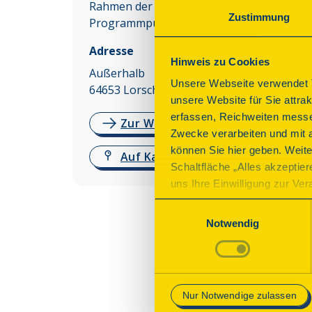
Rahmen der angebotenen
Zustimmung
Programmpunkte möglich.
Adresse
Hinweis zu Cookies
Außerhalb
Unsere Webseite verwendet T
64653
Lorsch
unsere Website für Sie attra
erfassen, Reichweiten messe
Zur Website
Zwecke verarbeiten und mit 
können Sie hier geben. Weite
Auf Karte anzeigen
Schaltfläche „Alles akzeptie
uns Ihre Einwilligung zur Vera
des Onlineangebots nicht erf
Einwilligungsauswahl
mit „Speichern“ bestätigen, 
Notwendig
Betrieb der Webseite erforder
Mehr Informationen finden Si
Nur Notwendige zulassen