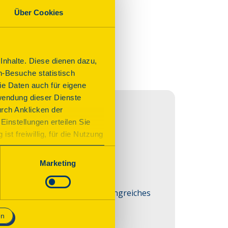
he besichtigt werden.
Über Cookies
nhalte. Diese dienen dazu,
n-Besuche statistisch
e Daten auch für eigene
wendung dieser Dienste
urch Anklicken der
Einstellungen erteilen Sie
st freiwillig, für die Nutzung
n. Wenn Sie das Consent Tool
chnisch notwendig und für den
Marketing
akschuppen und gibt sein umfangreiches 
en