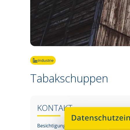
Fotoquelle:
Simone Paepke
Industrie
Tabakschuppen
KONTAKT
Besichtigungen des Denkmals sind nur im