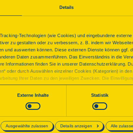
Zudem kann das dazugehörige Tabakfeld in nächster Nä
Details
Parkplatz
Anbindung ÖPNV
Programm
racking-Technologien (wie Cookies) und eingebundene externe I
ktiver zu gestalten oder zu verbessern, z. B. indem wir Webseite
n und auswerten können. Diese externen Dienste können ggf. di
anderen Daten zusammenführen. Das Einverständnis in die Ver
Führung
re Informationen finden Sie in unserer Datenschutzerklärung. D
ren“ oder durch Auswählen einzelner Cookies (Kategorien) in den 
Tabakschuppenführung
rbeitung Ihrer Daten zu den jeweiligen Zwecken. Die Einwilligung i
orderlich und kann jederzeit aktualisiert oder widerrufen werde
Beginn
werden nur essenzielle Cookies auf der Webseite gesetzt, die te
Externe Inhalte
Statistik
lich sind.
Sonntag, 13.09.2026 14:00 Uhr
| Dauer:
90
Minuten
Ein Gästeführer leitet durch die Ausstellung im Tab
e in unserer
Datenschutzerklärung
.
Wissen rund um den Tabakanbau in Lorsch weiter.
Ausgewählte zulassen
Details anzeigen
Alle zulass
Anmeldung