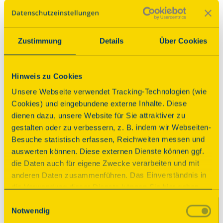
Stiftung Denkmalschutz der untere 
Fachwerkbereich des historisches Giebels saniert. 
Zum Tag des offenen Denkmals ist dieser 
Bauabschnitt hoffentlich abgeschlossen.
Zustimmung
Details
Über Cookies
Denkmal, dem die DSD helfen konnte
Hinweis zu Cookies
Programm
Unsere Webseite verwendet Tracking-Technologien (wie
Cookies) und eingebundene externe Inhalte. Diese
dienen dazu, unsere Website für Sie attraktiver zu
Wir öffnen wieder unser Hoftor: mehrere
gestalten oder zu verbessern, z. B. indem wir Webseiten-
Schautafeln und original Materialien geben Ihnen
Besuche statistisch erfassen, Reichweiten messen und
einen Einblick in unsere Sanierungsreise seit 2020.
auswerten können. Diese externen Dienste können ggf.
Je nach Bedarf, gibt der Bauherr Führungen auf
die Daten auch für eigene Zwecke verarbeiten und mit
unserem großen Heuboden mit Blick über das
anderen Daten zusammenführen. Das Einverständnis in
Deichvorland und der Stör. Gerne beantworten wir
die Verwendung dieser Dienste können Sie hier geben.
Ihnen Ihre individuellen Fragen zu Hof und
Weitere Informationen finden Sie in
Einwilligungsauswahl
Sanierung. Aktuell wird das FachWERK des
Notwendig
unserer Datenschutzerklärung. Durch Anklicken der
historischen Giebels saniert. Wir hoffen, dass
Schaltfläche „Alles akzeptieren“ oder durch Auswählen