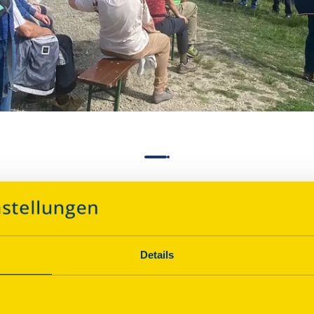
marck-Feuersäule Rudolsta
Details
Über dieses Denkmal