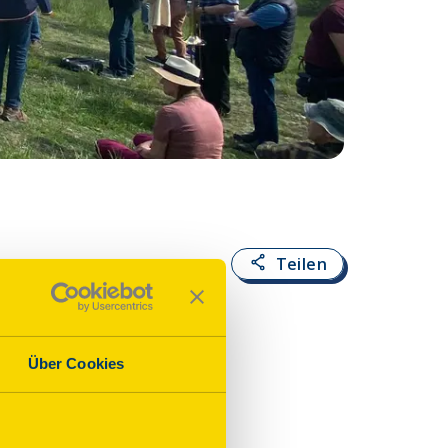
Fotoquelle:
Astrid
Teilen
dt
Über Cookies