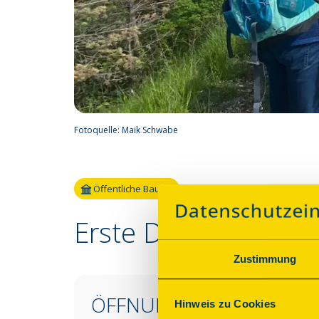
Fotoquelle:
Maik Schwabe
Öffentliche Bauten
Erste Deutsche Bis
Zustimmung
ÖFFNUNGSZEITEN &
Hinweis zu Cookies