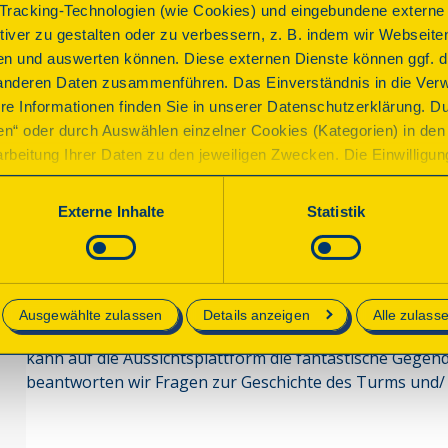
racking-Technologien (wie Cookies) und eingebundene externe I
1898 schlug der Rudolstädter Lehrer Dr. Leinhose bei e
ktiver zu gestalten oder zu verbessern, z. B. indem wir Webseite
vor, eine Bismarck-Feuersäule auf dem Zeigerheimer Ber
n und auswerten können. Diese externen Dienste können ggf. di
statt. Der Ausschuss der deutschen Studentenschaft be
anderen Daten zusammenführen. Das Einverständnis in die Ver
Feuersäule. Ab 1945 kam es zur Beschädigung der Bausub
re Informationen finden Sie in unserer Datenschutzerklärung. D
1950 wurde das Bauwerk durch eine Einheit der Grenztrup
ren“ oder durch Auswählen einzelner Cookies (Kategorien) in den 
umbenannt.
rbeitung Ihrer Daten zu den jeweiligen Zwecken. Die Einwilligung i
orderlich und kann jederzeit aktualisiert oder widerrufen werde
Denkmal, dem die DSD helfen konnte
werden nur essenzielle Cookies auf der Webseite gesetzt, die te
Externe Inhalte
Statistik
lich sind.
Programm
e in unserer
Datenschutzerklärung
.
Ausgewählte zulassen
Details anzeigen
Alle zulass
Der Turm ist offen und kann auf eigene Faust erkunde
kann auf die Aussichtsplattform die fantastische Gegen
beantworten wir Fragen zur Geschichte des Turms und/ 