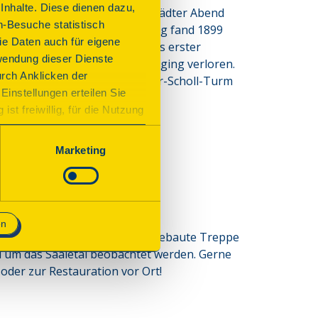
nhalte. Diese dienen dazu,
iner Veranstaltung des Rudolstädter Abend 
n-Besuche statistisch
g zu errichten. Die Einweihung fand 1899 
e Daten auch für eigene
glückwünschte zu Deutschlands erster 
wendung dieser Dienste
stanz, die Inneneinrichtung ging verloren. 
urch Anklicken der
pe (inoffiziell) in Geschwister-Scholl-Turm 
Einstellungen erteilen Sie
st freiwillig, für die Nutzung
n. Wenn Sie das Consent Tool
chnisch notwendig und für den
Marketing
en
t werden und über die neu eingebaute Treppe
d um das Saaletal beobachtet werden. Gerne
oder zur Restauration vor Ort!