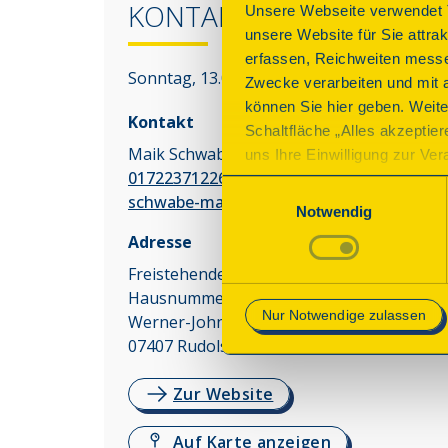
KONTAKT
Unsere Webseite verwendet T
unsere Website für Sie attra
erfassen, Reichweiten messe
Sonntag, 13.09.2026 12:00 - 17:00 Uhr
Zwecke verarbeiten und mit 
können Sie hier geben. Weite
Kontakt
Schaltfläche „Alles akzeptie
Maik Schwabe
uns Ihre Einwilligung zur Vera
01722371226
des Onlineangebots nicht erf
Einwilligungsauswahl
schwabe-maik@web.de
mit „Speichern“ bestätigen, 
Notwendig
Betrieb der Webseite erforder
Adresse
Freistehendes Denkmal ohne
Mehr Informationen finden Si
Hausnummer.“
Nur Notwendige zulassen
Werner-John-Str.
07407
Rudolstadt
Zur Website
Auf Karte anzeigen