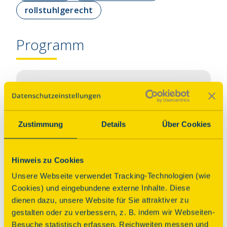
rollstuhlgerecht
Programm
Führung
Freibad und Denkmal:
Grugabad Essen – Ort für alle
Zustimmung
Details
Über Cookies
Zeiten
Hinweis zu Cookies
Sonntag, 13.09.2026 11:00 Uhr
| Dauer:
80
Unsere Webseite verwendet Tracking-Technologien (wie
Minuten
Cookies) und eingebundene externe Inhalte. Diese
Sonntag, 13.09.2026 13:00 Uhr
| Dauer:
80
dienen dazu, unsere Website für Sie attraktiver zu
Minuten
gestalten oder zu verbessern, z. B. indem wir Webseiten-
Sonntag, 13.09.2026 15:00 Uhr
| Dauer:
80
Besuche statistisch erfassen, Reichweiten messen und