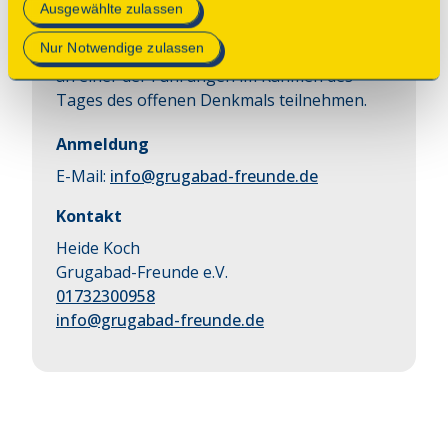
Anmeldung nicht erforderlich! Treffpunkt an
Mehr Informationen finden Sie in unserer
Ausgewählte zulassen
der Grugabad-Kasse, Infostand der
Datenschutzerklärung
.
Nur Notwendige zulassen
Grugabad-Freunde. Eintritt frei für alle, die
an einer der Führungen im Rahmen des
Tages des offenen Denkmals teilnehmen.
Anmeldung
E-Mail:
info@grugabad-freunde.de
Kontakt
Heide Koch
Grugabad-Freunde e.V.
01732300958
info@grugabad-freunde.de