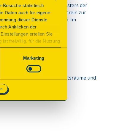
em Haus das Amt des Bürgermeisters der 
n-Besuche statistisch
r den „Flammersfelder Hülfsverein zur 
e Daten auch für eigene
 ersten Darlehnskassenverein. Im 
wendung dieser Dienste
ber Raiffeisen und seine 
urch Anklicken der
zurückversetzt.
Einstellungen erteilen Sie
st freiwillig, für die Nutzung
n. Wenn Sie das Consent Tool
chnisch notwendig und für den
Marketing
h die ehemaligen Wohn- und Arbeitsräume und
Friedrich Wilhelm Raiffeisens.
en