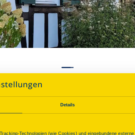
aus Flammersfeld
Details
Über dieses Denkmal
racking-Technologien (wie Cookies) und eingebundene externe I