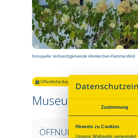
Fotoquelle:
Verbandsgemeinde Altenkirchen-Flammersfeld
Öffentliche Bauten
Museum Raiffeisenh
Zustimmung
Hinweis zu Cookies
ÖFFNUNGSZEITEN &
Unsere Webseite verwendet T