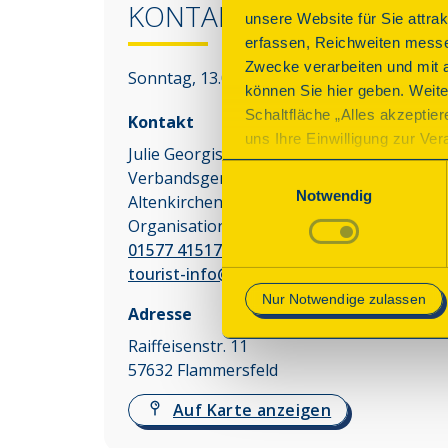
KONTAKT
unsere Website für Sie attra
erfassen, Reichweiten messe
Zwecke verarbeiten und mit 
Sonntag, 13.09.2026 14:00 - 15:30 Uhr
können Sie hier geben. Weite
Schaltfläche „Alles akzeptie
Kontakt
uns Ihre Einwilligung zur Vera
Julie Georgis
des Onlineangebots nicht erf
Einwilligungsauswahl
Verbandsgemeindeverwaltung
mit „Speichern“ bestätigen, 
Notwendig
Altenkirchen-Flammersfeld, Fachbereich
Betrieb der Webseite erforder
Organisation – Tourismus
01577 41517 62
Mehr Informationen finden Si
tourist-info@vg-ak-ff.de
Nur Notwendige zulassen
Adresse
Raiffeisenstr. 11
57632
Flammersfeld
Auf Karte anzeigen