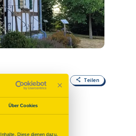
Fotoquelle:
VG Alt
Teilen
Über Cookies
nhalte. Diese dienen dazu,