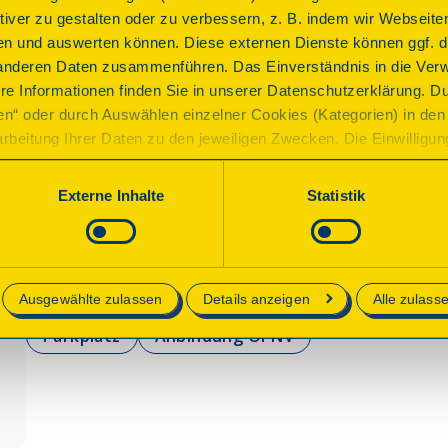
Friedrich Wilhelm Raiffeisen übte 1848 bis 1852 in dies
ktiver zu gestalten oder zu verbessern, z. B. indem wir Webseite
„Samtgemeinde“ Flammersfeld aus. 1849 gründete er hie
n und auswerten können. Diese externen Dienste können ggf. di
Unterstützung unbemittelter Landwirthe“ – den weltweit
anderen Daten zusammenführen. Das Einverständnis in die Ver
Raiffeisenhaus Flammersfeld findet man Informationen ü
re Informationen finden Sie in unserer Datenschutzerklärung. D
Genossenschaftsidee und fühlt sich in die Zeit um 1850 
ren“ oder durch Auswählen einzelner Cookies (Kategorien) in den 
rbeitung Ihrer Daten zu den jeweiligen Zwecken. Die Einwilligung i
orderlich und kann jederzeit aktualisiert oder widerrufen werde
werden nur essenzielle Cookies auf der Webseite gesetzt, die te
Programm
Externe Inhalte
Statistik
lich sind.
e in unserer
Datenschutzerklärung
.
Julie Georgis, Raiffeisenbotschafterin, führt Sie durc
vermittelt spannende Einblicke in das Leben und Wirken 
Ausgewählte zulassen
Details anzeigen
Alle zulass
Parkplatz
Anbindung ÖPNV