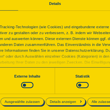
Details
Konzert
Livemusik mit den White Stream Piper
racking-Technologien (wie Cookies) und eingebundene externe I
Beginn
ktiver zu gestalten oder zu verbessern, z. B. indem wir Webseite
n und auswerten können. Diese externen Dienste können ggf. di
Sonntag, 13.09.2026 10:00 Uhr
| Dauer:
45
Minuten
anderen Daten zusammenführen. Das Einverständnis in die Ver
Die Dudelsackgruppe um Karin Beier die White Strea
re Informationen finden Sie in unserer Datenschutzerklärung. D
kleinen aber feinen Dudelsackkonzert vor dem Geyer
ren“ oder durch Auswählen einzelner Cookies (Kategorien) in den 
rbeitung Ihrer Daten zu den jeweiligen Zwecken. Die Einwilligung i
Imbissangebot
orderlich und kann jederzeit aktualisiert oder widerrufen werde
werden nur essenzielle Cookies auf der Webseite gesetzt, die te
Externe Inhalte
Statistik
lich sind.
Anmeldung
E-Mail:
bjebert@gmx.net
e in unserer
Datenschutzerklärung
.
Telefon:
0376032247
Ausgewählte zulassen
Details anzeigen
Alle zulass
Kontakt