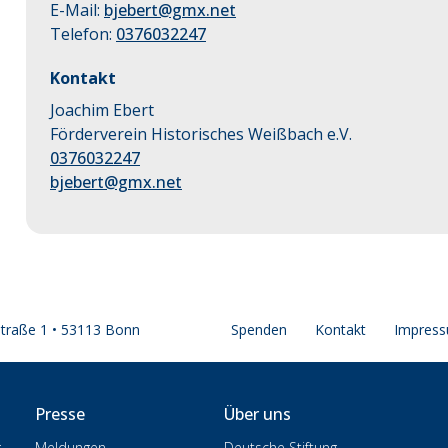
E-Mail:
bjebert@gmx.net
Telefon:
0376032247
Kontakt
Joachim Ebert
Förderverein Historisches Weißbach e.V.
0376032247
bjebert@gmx.net
straße 1 • 53113 Bonn
Spenden
Kontakt
Impres
Presse
Über uns
g
Meldungen
Deutsche Stiftung