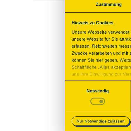
Zustimmung
Hinweis zu Cookies
Unsere Webseite verwendet T
unsere Website für Sie attra
erfassen, Reichweiten messe
Zwecke verarbeiten und mit 
können Sie hier geben. Weite
Schaltfläche „Alles akzeptie
uns Ihre Einwilligung zur Vera
des Onlineangebots nicht erf
Einwilligungsauswahl
mit „Speichern“ bestätigen, 
Notwendig
Betrieb der Webseite erforder
Mehr Informationen finden Si
Nur Notwendige zulassen