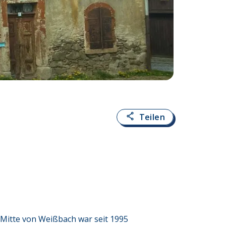
Fotoquelle:
Joach
Teilen
itte von Weißbach war seit 1995 