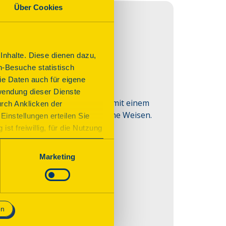
Über Cookies
s
nhalte. Diese dienen dazu,
n-Besuche statistisch
e Daten auch für eigene
wendung dieser Dienste
m Piperse eröffenen den Tag mit einem 
urch Anklicken der
haus. Zu hören sind schottische Weisen.
Einstellungen erteilen Sie
st freiwillig, für die Nutzung
n. Wenn Sie das Consent Tool
chnisch notwendig und für den
Marketing
en