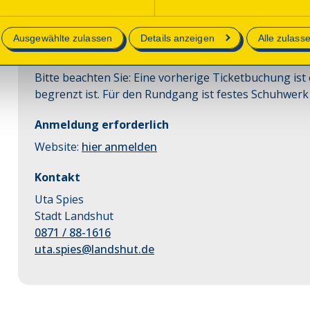
Die Führung durch und um das Gebäude gibt Einblicke 
e in unserer
Datenschutzerklärung
.
Klosters.
Ausgewählte zulassen
Details anzeigen
Alle zulass
Hinweise
Bitte beachten Sie: Eine vorherige Ticketbuchung ist
begrenzt ist. Für den Rundgang ist festes Schuhwer
Anmeldung erforderlich
Website:
hier anmelden
Kontakt
Uta Spies
Stadt Landshut
0871 / 88-1616
uta.spies@landshut.de