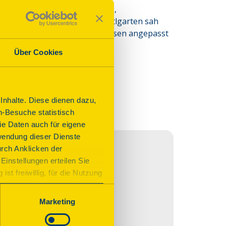
Zukunft: Kloster und Gasthaus, 
 Franziskanerkloster am Prantlgarten sah 
eder wurde es neuen Bedürfnissen angepasst 
ut.
Über Cookies
nhalte. Diese dienen dazu,
n-Besuche statistisch
e Daten auch für eigene
wendung dieser Dienste
urch Anklicken der
Einstellungen erteilen Sie
st freiwillig, für die Nutzung
n. Wenn Sie das Consent Tool
chnisch notwendig und für den
Marketing