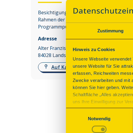
Besichtigungen des Denkmals sind nur im
Rahmen der angebotenen
Programmpunkte möglich.
Zustimmung
Adresse
Alter Franziskanerplatz 483
Hinweis zu Cookies
84028
Landshut
Unsere Webseite verwendet T
unsere Website für Sie attra
Auf Karte anzeigen
erfassen, Reichweiten messe
Zwecke verarbeiten und mit 
können Sie hier geben. Weite
Schaltfläche „Alles akzeptie
uns Ihre Einwilligung zur Vera
des Onlineangebots nicht erf
Einwilligungsauswahl
mit „Speichern“ bestätigen, 
Notwendig
Betrieb der Webseite erforder