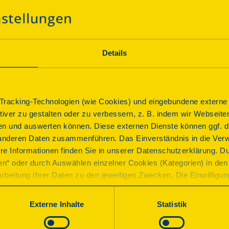
Ein Gebäude mit viel Vergangenheit auf dem Weg in die 
Wohngebäude und Werkstatt, Klinik und Büro – das alte
über die Jahrhunderte vielfältige Nutzungen. Immer wi
und umgebaut, zuletzt für die Museen der Stadt Landsh
Details
Anbindung ÖPNV
Programm
racking-Technologien (wie Cookies) und eingebundene externe I
ktiver zu gestalten oder zu verbessern, z. B. indem wir Webseite
n und auswerten können. Diese externen Dienste können ggf. di
anderen Daten zusammenführen. Das Einverständnis in die Ver
re Informationen finden Sie in unserer Datenschutzerklärung. D
Führung
ren“ oder durch Auswählen einzelner Cookies (Kategorien) in den 
Führung: Das Alte Franziskanerkloster
rbeitung Ihrer Daten zu den jeweiligen Zwecken. Die Einwilligung i
orderlich und kann jederzeit aktualisiert oder widerrufen werde
Beginn
werden nur essenzielle Cookies auf der Webseite gesetzt, die te
Externe Inhalte
Statistik
lich sind.
Sonntag, 13.09.2026 10:30 Uhr
| Dauer:
45
Minuten