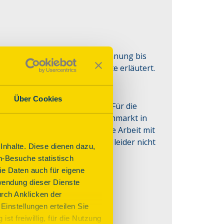
er Burg von der ersten Erwähnung bis 
rbeit der Jugendbildungsstätte erläutert.
Über Cookies
le Treppen, Kopfsteinpflaster). Für die
 Diese werden beim Bücherflohmarkt in
hmen des Tages fließen in die Arbeit mit
Burg Hoheneck. Hunde dürfen leider nicht
nhalte. Diese dienen dazu,
n-Besuche statistisch
e Daten auch für eigene
wendung dieser Dienste
urch Anklicken der
Einstellungen erteilen Sie
st freiwillig, für die Nutzung