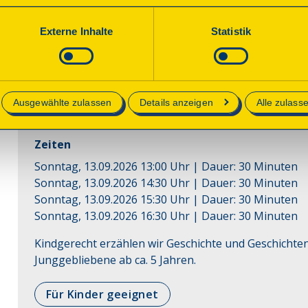
s.haagen@burg-hoheneck.de
orderlich und kann jederzeit aktualisiert oder widerrufen werde
werden nur essenzielle Cookies auf der Webseite gesetzt, die te
Externe Inhalte
Statistik
lich sind.
e in unserer
Datenschutzerklärung
.
Führung
Ausgewählte zulassen
Details anzeigen
Alle zulass
Kinderführung
Zeiten
Sonntag, 13.09.2026 13:00 Uhr
| Dauer:
30
Minuten
Sonntag, 13.09.2026 14:30 Uhr
| Dauer:
30
Minuten
Sonntag, 13.09.2026 15:30 Uhr
| Dauer:
30
Minuten
Sonntag, 13.09.2026 16:30 Uhr
| Dauer:
30
Minuten
Kindgerecht erzählen wir Geschichte und Geschichten
Junggebliebene ab ca. 5 Jahren.
Für Kinder geeignet