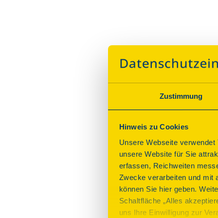
Zustimmung
Hinweis zu Cookies
Unsere Webseite verwendet T
unsere Website für Sie attra
erfassen, Reichweiten messe
Zwecke verarbeiten und mit 
können Sie hier geben. Weite
Schaltfläche „Alles akzeptie
uns Ihre Einwilligung zur Vera