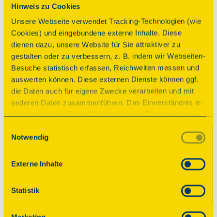
Hinweis zu Cookies
Synagogenplatz
Unsere Webseite verwendet Tracking-Technologien (wie
Seligenstadt, Frankfurter Str. 21
Cookies) und eingebundene externe Inhalte. Diese
dienen dazu, unsere Website für Sie attraktiver zu
Details
gestalten oder zu verbessern, z. B. indem wir Webseiten-
Besuche statistisch erfassen, Reichweiten messen und
auswerten können. Diese externen Dienste können ggf.
die Daten auch für eigene Zwecke verarbeiten und mit
anderen Daten zusammenführen. Das Einverständnis in
die Verwendung dieser Dienste können Sie hier geben.
Weitere Informationen finden Sie in
Einwilligungsauswahl
Notwendig
unserer Datenschutzerklärung. Durch Anklicken der
Schaltfläche „Alles akzeptieren“ oder durch Auswählen
einzelner Cookies (Kategorien) in
Externe Inhalte
den Einstellungen erteilen Sie uns Ihre Einwilligung zur
Jüdischer Friedhof
Verarbeitung Ihrer Daten zu den jeweiligen Zwecken. Die
Statistik
Einwilligung ist freiwillig, für die Nutzung des
Seligenstadt, Einhardstr. 51
Onlineangebots nicht erforderlich und kann jederzeit
Marketing