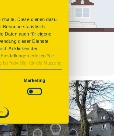
nhalte. Diese dienen dazu,
n-Besuche statistisch
e Daten auch für eigene
Wasserburg
wendung dieser Dienste
urch Anklicken der
Alsdorf, Burgstr. 17
Einstellungen erteilen Sie
st freiwillig, für die Nutzung
Details
n. Wenn Sie das Consent Tool
chnisch notwendig und für den
Marketing
en