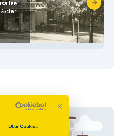
sallee
Ehem
Aachen
Augus
Über Cookies