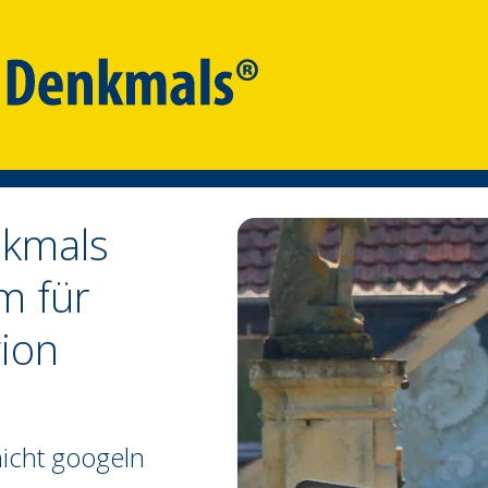
nkmals
m für
ion
icht googeln