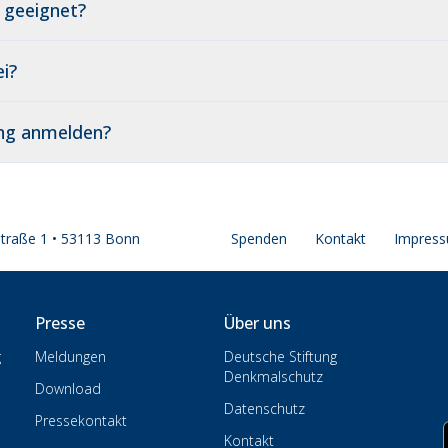
 geeignet?
i?
ung anmelden?
straße 1 • 53113 Bonn
Spenden
Kontakt
Impres
Presse
Über uns
g
Meldungen
Deutsche Stiftung
Denkmalschutz
Download
Datenschutz
Pressekontakt
Kontakt