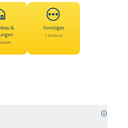
bau &
Sonstiges
lungen
1 Denkmal
nkmale