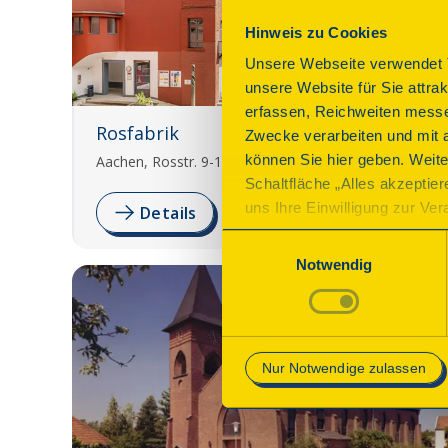
Hinweis zu Cookies
Unsere Webseite verwendet T
unsere Website für Sie attra
erfassen, Reichweiten messe
Rosfabrik
Zwecke verarbeiten und mit 
können Sie hier geben. Weite
Aachen, Rosstr. 9-13
Schaltfläche „Alles akzeptie
uns Ihre Einwilligung zur Vera
Details
des Onlineangebots nicht erf
Einwilligungsauswahl
mit „Speichern“ bestätigen, 
Notwendig
Betrieb der Webseite erforder
Mehr Informationen finden Si
Nur Notwendige zulassen