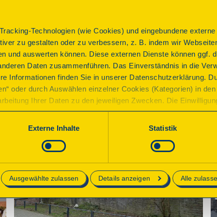
racking-Technologien (wie Cookies) und eingebundene externe I
ktiver zu gestalten oder zu verbessern, z. B. indem wir Webseite
n und auswerten können. Diese externen Dienste können ggf. di
Märkerhaus
anderen Daten zusammenführen. Das Einverständnis in die Ver
re Informationen finden Sie in unserer Datenschutzerklärung. D
Aachen, Nizzaallee 4
ren“ oder durch Auswählen einzelner Cookies (Kategorien) in den 
rbeitung Ihrer Daten zu den jeweiligen Zwecken. Die Einwilligung i
Details
orderlich und kann jederzeit aktualisiert oder widerrufen werde
werden nur essenzielle Cookies auf der Webseite gesetzt, die te
Externe Inhalte
Statistik
lich sind.
e in unserer
Datenschutzerklärung
.
Ausgewählte zulassen
Details anzeigen
Alle zulass