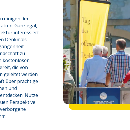
 einigen der 
tten. Ganz egal, 
ektur interessiert 
nen Denkmals 
rgangenheit 
ndschaft zu 
n kostenlosen 
eit, die von 
 geleitet werden. 
t über prächtige 
nen und 
 entdecken. Nutze 
uen Perspektive 
 verborgene 
mm.