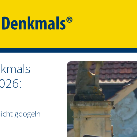
nkmals
026:
icht googeln