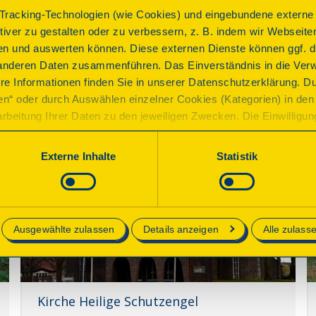
racking-Technologien (wie Cookies) und eingebundene externe I
ktiver zu gestalten oder zu verbessern, z. B. indem wir Webseite
Steenkamp Hof
n und auswerten können. Diese externen Dienste können ggf. di
anderen Daten zusammenführen. Das Einverständnis in die Ver
Essen, Reuenberg 47 a
re Informationen finden Sie in unserer Datenschutzerklärung. D
ren“ oder durch Auswählen einzelner Cookies (Kategorien) in den 
Details
rbeitung Ihrer Daten zu den jeweiligen Zwecken. Die Einwilligung i
orderlich und kann jederzeit aktualisiert oder widerrufen werde
werden nur essenzielle Cookies auf der Webseite gesetzt, die te
Externe Inhalte
Statistik
lich sind.
e in unserer
Datenschutzerklärung
.
Ausgewählte zulassen
Details anzeigen
Alle zulass
Kirche Heilige Schutzengel