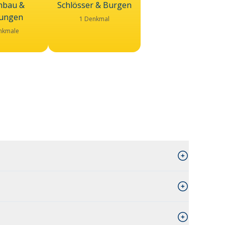
bau &
Schlösser & Burgen
lungen
1 Denkmal
nkmale