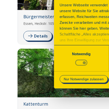
Unsere Webseite verwendet T
unsere Website für Sie attra
Bürgermeisterhaus
erfassen, Reichweiten messe
Zwecke verarbeiten und mit 
Essen, Heckstr. 105
können Sie hier geben. Weite
Schaltfläche „Alles akzeptie
Details
uns Ihre Einwilligung zur Vera
des Onlineangebots nicht erf
Einwilligungsauswahl
mit „Speichern“ bestätigen, 
Notwendig
Betrieb der Webseite erforder
Mehr Informationen finden Si
Nur Notwendige zulassen
Kattenturm