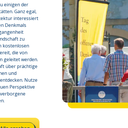
 einigen der 
tten. Ganz egal, 
ektur interessiert 
nen Denkmals 
rgangenheit 
ndschaft zu 
n kostenlosen 
eit, die von 
 geleitet werden. 
t über prächtige 
nen und 
 entdecken. Nutze 
uen Perspektive 
 verborgene 
en
.