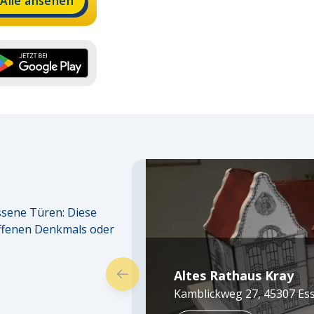
Alle ansehen
ssene Türen: Diese 
ffenen Denkmals oder 
Altes Rathaus Kray
Kamblickweg 27
,
45307
Es