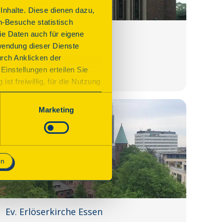
nhalte. Diese dienen dazu,
n-Besuche statistisch
Kirche St. Hedwig
e Daten auch für eigene
wendung dieser Dienste
Essen, An St. Hedwig 7
urch Anklicken der
Einstellungen erteilen Sie
Details
st freiwillig, für die Nutzung
n. Wenn Sie das Consent Tool
chnisch notwendig und für den
Marketing
en
Ev. Erlöserkirche Essen