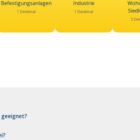
Befestigungsanlagen
Industrie
Wohn
Sied
1 Denkmal
1 Denkmal
5 De
 geeignet?
i?