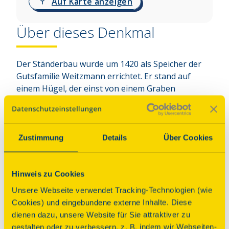
Auf Karte anzeigen
Über dieses Denkmal
Der Ständerbau wurde um 1420 als Speicher der 
Gutsfamilie Weitzmann errichtet. Er stand auf 
einem Hügel, der einst von einem Graben 
umgeben und nur über künstlich angelegte 
Dämme erreichbar war. Der Graben konnte von 
einem nahe gelegenen Teich geflutet werden. Da 
der Bau während der Hussitenkriege entstand, 
Zustimmung
Details
Über Cookies
diente er vermutlich auch als Zufluchts- und 
Verteidigungsort für die Bewohner des 
Bauernguts. Kleine Fensteröffnungen an den 
Hinweis zu Cookies
Giebelseiten konnten als Schießscharten genutzt 
Unsere Webseite verwendet Tracking-Technologien (wie
werden. Der Eingang war ursprünglich nur über 
Cookies) und eingebundene externe Inhalte. Diese
eine Leiter erreichbar; das Dach war zum Schutz 
dienen dazu, unsere Website für Sie attraktiver zu
vor Brandpfeilen mit Lehmschindeln gedeckt. Eine 
gestalten oder zu verbessern, z. B. indem wir Webseiten-