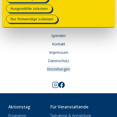
Mehr Informationen finden Sie in unserer
Ausgewählte zulassen
Datenschutzerklärung
.
© 2025 Deutsche Stiftung Denkmalschutz • Schlegelstraße
Nur Notwendige zulassen
1 • 53113 Bonn
Spenden
Kontakt
Impressum
Datenschutz
Einstellungen
Aktionstag
Für Veranstaltende
Programm
Teilnahme & Anmeldung